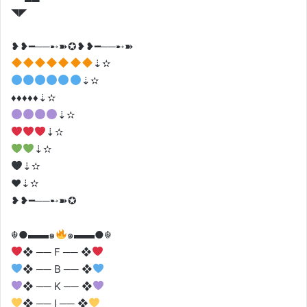
◥◤
❥❥━──➸➽✪❥❥━──➸➽
⇣✫
⇣✫
♦️♦️♦️♦️♦️⇣✫
⇣✫
⇣✫
⇣✫
⇣✫
♥️⇣✫
❥❥━──➸➽✪
☬●▬▬๑
๑▬▬●☬
❖ ── F ── ❖
❖ ── B ── ❖
❖ ── K ── ❖
❖ ── I ── ❖