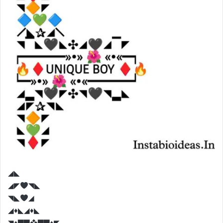
◢◣
◢◤
◥◣
◥◣
◢
◢♦️◣◢♦️◣
◥♦️▇▇❖▇▇♦️◤