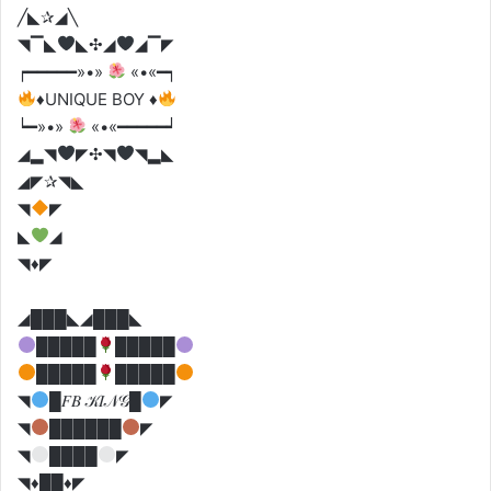
╱◣✰◢╲
◥▔◣
◣✣◢
◢▔◤
┍━━━━━»•»
«•«━┑
♦️
UNIQUE BOY
♦️
┕━»•»
«•«━━━━━┙
◢▂◥
◤✣◥
◥▂◣
◢◤✰◥◣
◥
◤
◣
◢
◥♦️◤
◢███◣◢███◣
█████
█████
█████
█████
◥
█𝐹𝐵 𝒦𝐼𝒩𝒢█
◤
◥
██████
◤
◥
████
◤
◥♦️██♦️◤