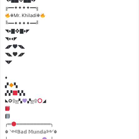
╔━━✦✦✦✦━━╗
☬Mr. Khiladi☬
╚━━✦✦✦✦━━╝
◥♦️▇❖▇♦️◤
◥♦️♦️◤
◢◤
◥◣
◥◣
◢◤
◥◤
♦️
▞
▚
▞▞
▚▚
◣✪۩ஐ▚
▞ஐ۩
◢
╭═
══════════╮
☬ ༺𝔹𝕒𝕕 𝕄𝕦𝕟𝕕𝕒༻☬