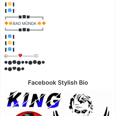
❚
❚
❚
❚
╔════■
■════╗
BAD MŮNDA
╚════■
■════╝
❚
❚
❚
❚
❚
❚
⟣⃟⸻
⸻⃟⟢
●⬤
⬤●●⬤
⬤●
●⬤
⬤●
Facebook Stylish Bio