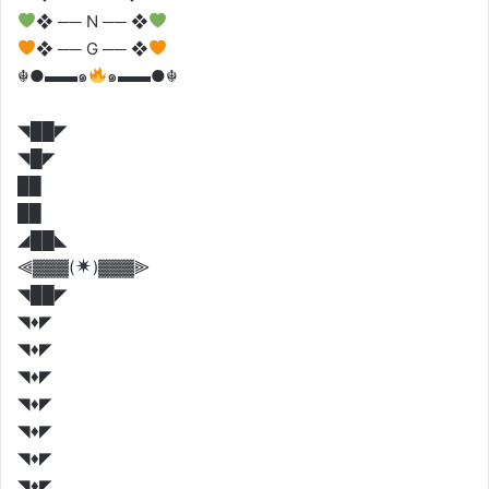
❖ ── N ── ❖
❖ ── G ── ❖
☬●▬▬๑
๑▬▬●☬
◥██◤
◥█◤
██
██
◢██◣
⫷▓▓▓(
)▓▓▓⫸
◥██◤
◥♦️◤
◥♦️◤
◥♦️◤
◥♦️◤
◥♦️◤
◥♦️◤
◥♦️◤