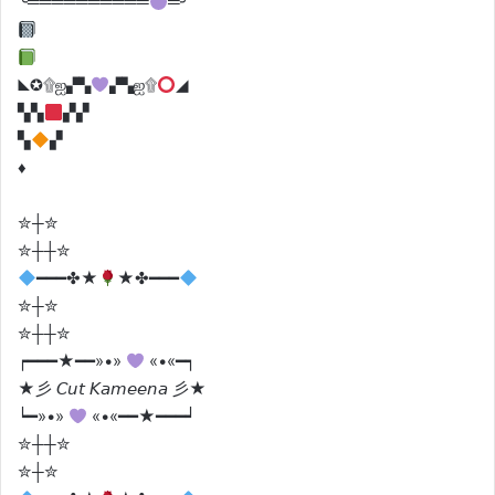
╰══════════
═╯
◣✪۩ஐ▞▚
▞▚ஐ۩
◢
▚▚
▞▞
▚
▞
♦️
✮┼✮
✮┼┼✮
━━━✤★
★✤━━━
✮┼✮
✮┼┼✮
┍━━━★━━»•»
«•«━┑
★彡 𝘊𝘶𝘵 𝘒𝘢𝘮𝘦𝘦𝘯𝘢 彡★
┕━»•»
«•«━━★━━━┙
✮┼┼✮
✮┼✮