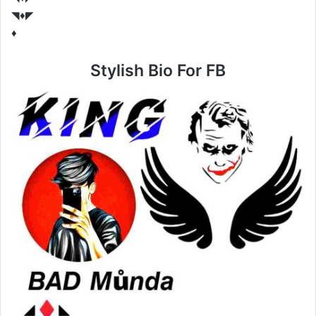
◥♦️◤
♦️
Stylish Bio For FB