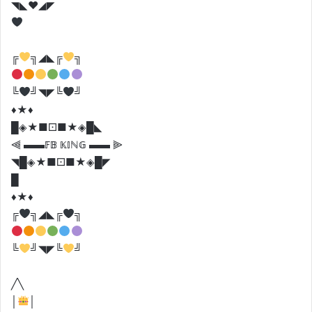
◥◣♥️◢◤
╔
╗◢◣╔
╗
╚
╝◥◤╚
╝
♦️★♦️
█◈★■⚀■★◈█◣
⫷ ▬▬𝔽𝔹 𝕂𝕀ℕ𝔾 ▬▬ ⫸
◥█◈★■⚀■★◈█◤
█
♦️★♦️
╔
╗◢◣╔
╗
╚
╝◥◤╚
╝
╱╲
│
│