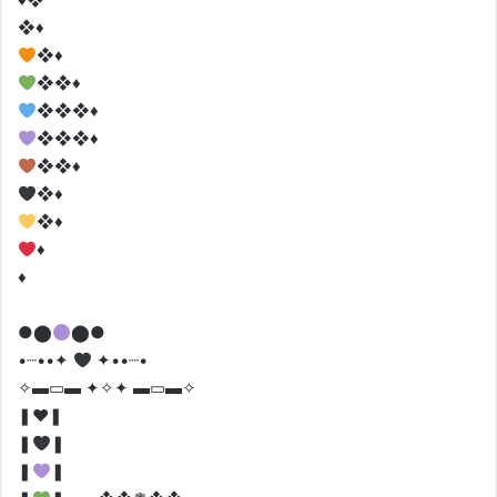
❖♦️
❖
♦️
❖❖
♦️
❖❖❖
♦️
❖❖❖
♦️
❖❖
♦️
❖
♦️
❖
♦️
♦️
♦️
●⬤
⬤●
•┈••✦
✦••┈•
✧▬▭▬ ✦✧✦ ▬▭▬✧
❚♥️❚
❚
❚
❚
❚