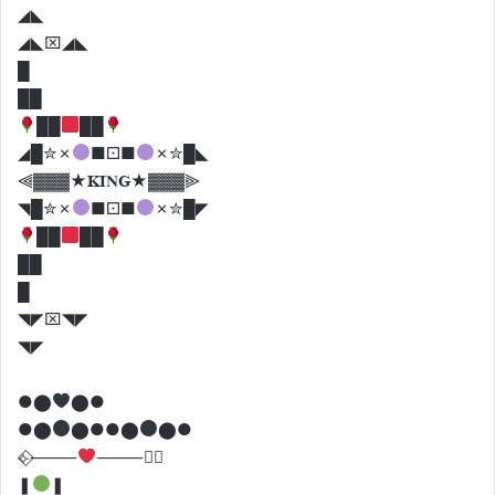
◢◣
◢◣⌧◢◣
█
██
██
██
◢█✮✗
■⚀■
✗✮█◣
⫷▓▓▓★𝐊𝐈𝐍𝐆★▓▓▓⫸
◥█✮✗
■⚀■
✗✮█◤
██
██
██
█
◥◤⌧◥◤
◥◤
●⬤
⬤●
●⬤
⬤●●⬤
⬤●
⟣⃟⸻
⸻⃟⟢
❚
❚