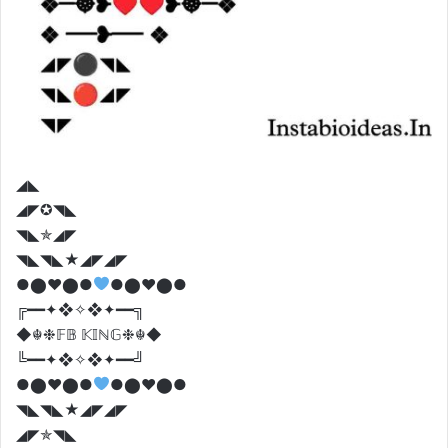
◢◣
◢◤✪◥◣
◥◣✯◢◤
◥◣◥◣★◢◤◢◤
●⬤
♥️
⬤●
●⬤
♥️
⬤●
╔━━✦❖✧❖✦━━╗
◆☬❉𝔽𝔹 𝕂𝕀ℕ𝔾❉☬◆
╚━━✦❖✧❖✦━━╝
●⬤
♥️
⬤●
●⬤
♥️
⬤●
◥◣◥◣★◢◤◢◤
◢◤✯◥◣