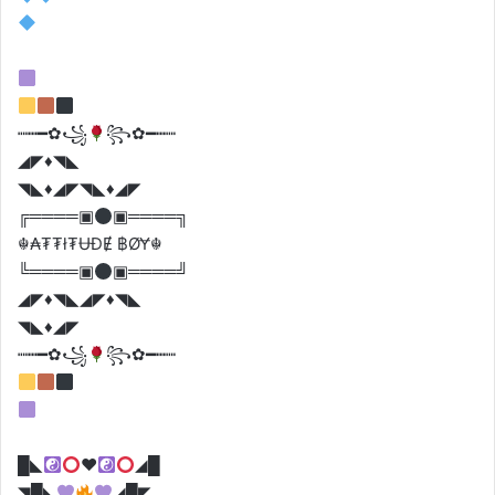
┉┅━✿꧁
꧂✿━┅┉
◢◤♦️◥◣
◥◣♦️◢◤◥◣♦️◢◤
╔════▣
▣════╗
☬₳₮₮ł₮ɄĐɆ ฿ØɎ☬
╚════▣
▣════╝
◢◤♦️◥◣◢◤♦️◥◣
◥◣♦️◢◤
┉┅━✿꧁
꧂✿━┅┉
█◣
♥️
◢█
◥█◣
◢█◤