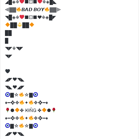
◢█◈☬
■⚀■
☬◈█◣
⫷▓▓
𝘽𝘼𝘿 𝘽𝙊𝙔
▓▓⫸
◥█◈☬
■⚀■
♥️
☬◈█◤
██
██
██
█
◥◤☬◥◤
◥◤
◢◤♥️◥◣
◥◣♥️◢◤
▇☆
☆▇
♦️
━❖✥
✦
✥❖━
♦️
●
✤ ҜƗŇǤ ✤
●
♦️
━❖✥
✦
✥❖━
♦️
▇☆
☆▇
◢◤♥️◥◣