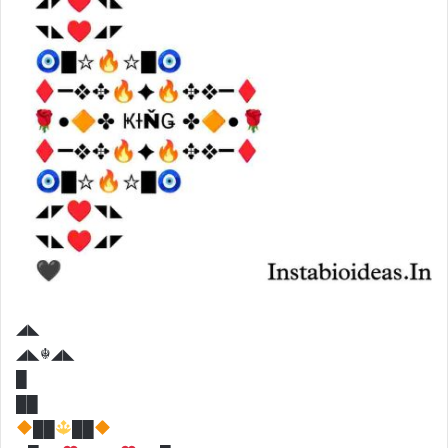
◢◣
◢◣☬◢◣
█
██
██
██