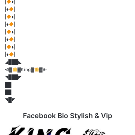
|
♦️
|
|
♦️
|
|
♦️
|
|
♦️
|
|
♦️
|
|
♦️
|
|
♦️
|
|
♦️
|
◢███◣
⫷▓
▓King▓
▓⫸
◥███◤
██
██
◥█◤
Facebook Bio Stylish & Vip