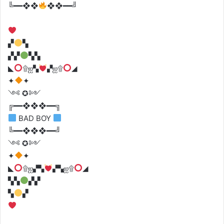
╚━━❖❖
❖❖━━╝
▞
▚
▞▞
▚▚
◣
۩ஐ▚
▞ஐ۩
◢
✦
✦
༺ ✪༻
╔━━❖❖❖━━╗
BAD BOY
╚━━❖❖❖━━╝
༺ ✪༻
✦
✦
◣
۩ஐ▞▚
▞▚ஐ۩
◢
▚▚
▞▞
▚
▞