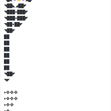
◥██◣◢██◤
◥███♦️███◤
◥███♦️███◤
◥██♦️██◤
◥██◤
██
██
██
██
██
██
◥██◤
◥◤
♦️❖❖❖
♦️❖❖❖
♦️❖❖
♦️❖