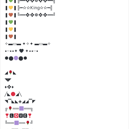
❚
❚╔━━❖❖❁❖❖━━╗
❚
❚╠━✫✫King✫✫━╣
❚
❚╚━━❖❖❁❖❖━━╝
❚
❚
❚
❚
❚
❚
✧▬▭▬ ✦✧✦ ▬▭▬✧
•┈••✦
✦••┈•
●⬤
⬤●
◢
◣
◥◤
♦️❖♦️
╱◣
◢╲
◥▔◣◣◈◢◢▔◤
╔
══
══╗
🅻
🆅🅴
╚══
══
╝