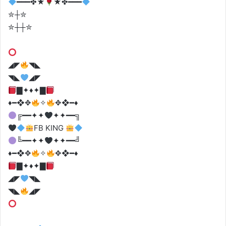
━━━✤★
★✤━━━
✮┼✮
✮┼┼✮
◢◤
◥◣
◥◣
◢◤
▇✦
♦️
✦▇
♦️
━❖✥
✧
✥❖━
♦️
╔━━✦✦
✦✦━━╗
FB KING
╚━━✦✦
✦✦━━╝
♦️
━❖✥
✧
✥❖━
♦️
▇✦
♦️
✦▇
◢◤
◥◣
◥◣
◢◤