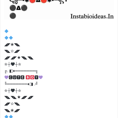
◢◤❀◥◣
◥◣✫◢◤
◢◤◢◤★◥◣◥◣
✮┼
┼✮
╔. ◧♦️═══════╗
🅲🆄🆃🅴
🆈
╚═══════♦️◨ .╝
✮┼
┼✮
◥◣◥◣★◢◤◢◤
◢◤✫◥◣
◥◣❀◢◤