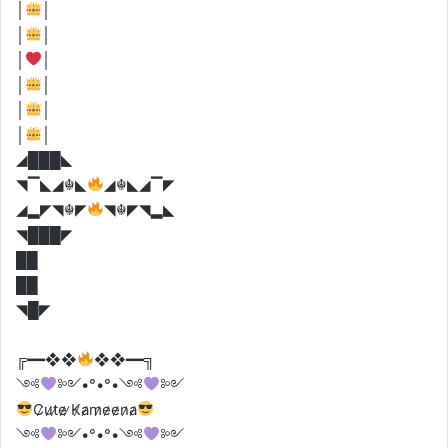
│
│
│
│
│
│
│
│
│
│
│
│
◢███◣
◥▔◣◢☬◣
◢☬◣◢▔◤
◢▂◤◥☬◤
◥☬◤◥▂◣
◥███◤
██
██
◥█◤
╔━━❖❖
❖❖━━╗
༺
༻•°•°•༺
༻
C̷u̷t̷e̷ ̷K̷a̷m̷e̷e̷n̷a̷
༺
༻•°•°•༺
༻