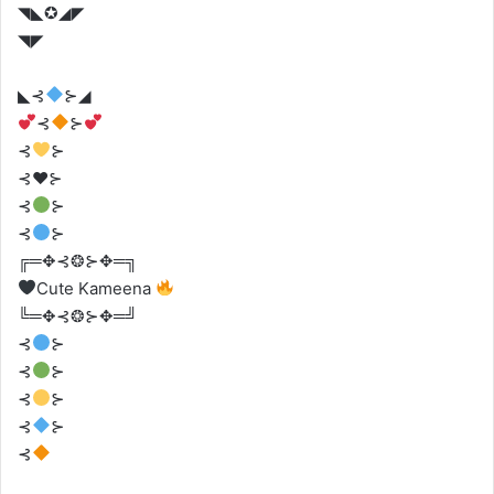
◥◣✪◢◤
◥◤
◣⊰
⊱◢
⊰
⊱
⊰
⊱
⊰♥️⊱
⊰
⊱
⊰
⊱
╔═✥⊰❂⊱✥═╗
Cute Kameena
╚═✥⊰❂⊱✥═╝
⊰
⊱
⊰
⊱
⊰
⊱
⊰
⊱
⊰