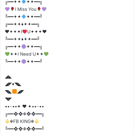
╔━━✦✦
✦✦━━╗
I Miss You
╚━━✦✦
✦✦━━╝
╔━━✦✦♦️✦✦━━╗
♥️
✦✦✦I
U✦✦✦
♥️
╚━━✦✦♦️✦✦━━╝
╔━━✦✦
✦✦━━╗
✦✦I Need U✦✦
╚━━✦✦
✦✦━━╝
◢◣
◢◤♦️◥◣
◥◣
◢◤
◥◤
••┈••✦ ♥️ ✦••┈••
╔━━❖❖☬❖❖━━╗
☬FB KING☬
╚━━❖❖☬❖❖━━╝