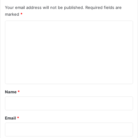
Your email address will not be published.
Required fields are
marked
*
C
o
m
m
e
n
t
*
Name
*
Email
*