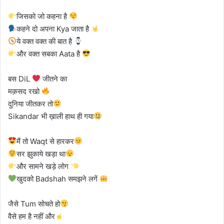
जिसको जो कहना है
कहने दो अपना Kya जाता है
ये वक्त वक्त की बात है
और वक्त सबका Aata है
बस DiL
जीतने का
मक़सद रखो
दुनिया जीतकर तो
Sikandar भी ख़ाली हाथ ही गया
मैं तो Waqt से हारकर
सर झुकाये खड़ा था
और सामने खड़े लोग
खुदको Badshah समझने लगें
जैसे Tum सोचते हो
वैसे हम है नहीं और