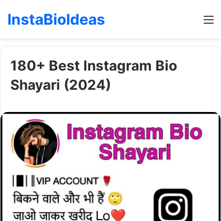
InstaBioIdeas
M
180+ Best Instagram Bio
Shayari (2024)