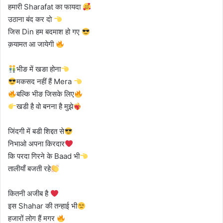
हमारी Sharafat का फायदा
उठाना बंद कर दो
जिस Din हम बदमाश हो गए
क़यामत आ जायेगी
भीङ में खङा होना
मकसद नहीं हैं Mera
बल्कि भीङ जिसके लिए
खडी है वो बनना है मुझे
जिंदगी में बडी शिद्दत से
निभाओ अपना किरदार
कि परदा गिरने के Baad भी
तालीयाँ बजती रहे
कितनी अजीब है
इस Shahar की तन्हाई भी
हजारों लोग हैं मगर