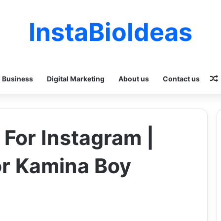
InstaBioIdeas
Business
Digital Marketing
About us
Contact us
 For Instagram |
or Kamina Boy