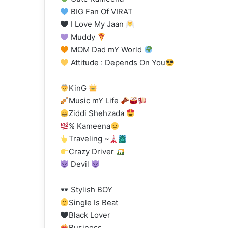
BIG Fan Of VIRAT
I Love My Jaan
Muddy
MOM Dad mY World
Attitude : Depends On You
KinG
Music mY Life
Ziddi Shehzada
% Kameena
Traveling ~
Crazy Driver
Devil
Stylish BOY
Single Is Beat
Black Lover
Business