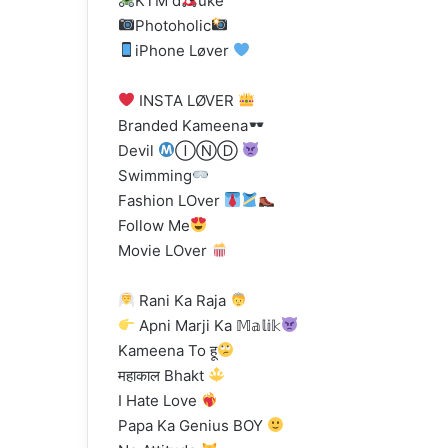
KTM d
uke
Photoholic
iPhone Løver
INSTA LØVER
Branded Kameena
Devil
ⒾⓃⒹ
Swimming
Fashion LOver
Follow Me
Movie LOver
Rani Ka Raja
Apni Marji Ka 𝕄𝕒𝕝𝕚𝕜
Kameena To हू
महाकाल Bhakt
I Hate Love
Papa Ka Genius BOY