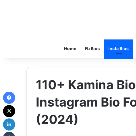
Home
Fb Bios
Insta Bios
110+ Kamina Bio
Facebook
Instagram Bio F
X
(2024)
LinkedIn
Tumblr