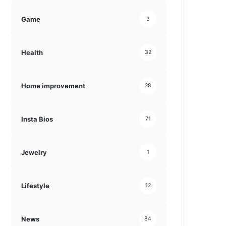
Game
3
Health
32
Home improvement
28
Insta Bios
71
Jewelry
1
Lifestyle
12
News
84