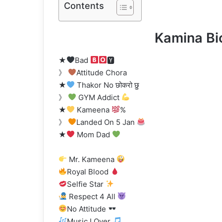
Contents
Kamina Bi
★
Bad
🆈
》
Attitude Chora
★
Thakor No छोकरो छु़
》
GYM Addict
★
Kameena
%
》
Landed On 5 Jan
★
Mom Dad
Mr. Kameena
Royal Blood
Selfie Star
Respect 4 All
No Attitude
Music LOver