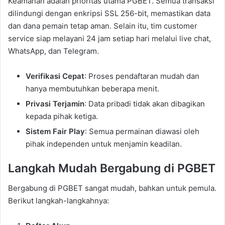
Keamanan adalah prioritas utama PGBET. Semua transaksi
dilindungi dengan enkripsi SSL 256-bit, memastikan data
dan dana pemain tetap aman. Selain itu, tim customer
service siap melayani 24 jam setiap hari melalui live chat,
WhatsApp, dan Telegram.
Verifikasi Cepat
: Proses pendaftaran mudah dan
hanya membutuhkan beberapa menit.
Privasi Terjamin
: Data pribadi tidak akan dibagikan
kepada pihak ketiga.
Sistem Fair Play
: Semua permainan diawasi oleh
pihak independen untuk menjamin keadilan.
Langkah Mudah Bergabung di PGBET
Bergabung di PGBET sangat mudah, bahkan untuk pemula.
Berikut langkah-langkahnya: