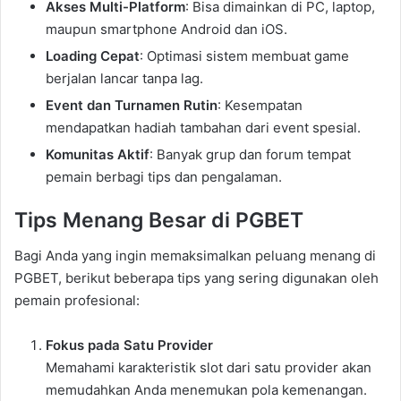
Akses Multi-Platform
: Bisa dimainkan di PC, laptop,
maupun smartphone Android dan iOS.
Loading Cepat
: Optimasi sistem membuat game
berjalan lancar tanpa lag.
Event dan Turnamen Rutin
: Kesempatan
mendapatkan hadiah tambahan dari event spesial.
Komunitas Aktif
: Banyak grup dan forum tempat
pemain berbagi tips dan pengalaman.
Tips Menang Besar di PGBET
Bagi Anda yang ingin memaksimalkan peluang menang di
PGBET, berikut beberapa tips yang sering digunakan oleh
pemain profesional:
Fokus pada Satu Provider
Memahami karakteristik slot dari satu provider akan
memudahkan Anda menemukan pola kemenangan.