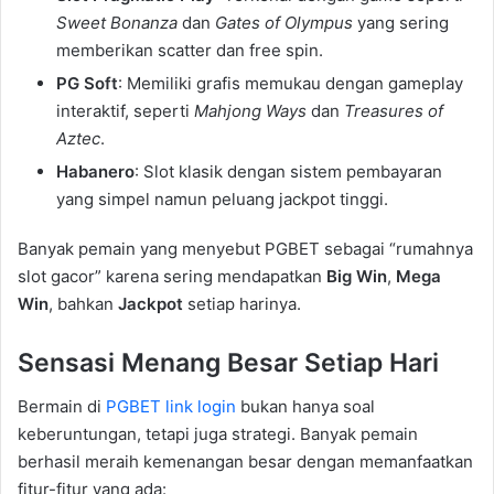
Sweet Bonanza
dan
Gates of Olympus
yang sering
memberikan scatter dan free spin.
PG Soft
: Memiliki grafis memukau dengan gameplay
interaktif, seperti
Mahjong Ways
dan
Treasures of
Aztec
.
Habanero
: Slot klasik dengan sistem pembayaran
yang simpel namun peluang jackpot tinggi.
Banyak pemain yang menyebut PGBET sebagai “rumahnya
slot gacor” karena sering mendapatkan
Big Win
,
Mega
Win
, bahkan
Jackpot
setiap harinya.
Sensasi Menang Besar Setiap Hari
Bermain di
PGBET link login
bukan hanya soal
keberuntungan, tetapi juga strategi. Banyak pemain
berhasil meraih kemenangan besar dengan memanfaatkan
fitur-fitur yang ada: