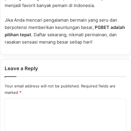
menjadi favorit banyak pemain di Indonesia.
Jika Anda mencari pengalaman bermain yang seru dan
berpotensi memberikan keuntungan besar,
PGBET adalah
pilihan tepat
. Daftar sekarang, nikmati permainan, dan
rasakan sensasi menang besar setiap hari!
Leave a Reply
Your email address will not be published.
Required fields are
marked
*
C
o
m
m