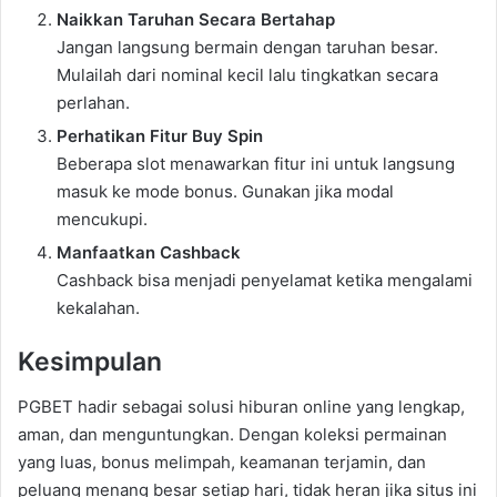
Naikkan Taruhan Secara Bertahap
Jangan langsung bermain dengan taruhan besar.
Mulailah dari nominal kecil lalu tingkatkan secara
perlahan.
Perhatikan Fitur Buy Spin
Beberapa slot menawarkan fitur ini untuk langsung
masuk ke mode bonus. Gunakan jika modal
mencukupi.
Manfaatkan Cashback
Cashback bisa menjadi penyelamat ketika mengalami
kekalahan.
Kesimpulan
PGBET hadir sebagai solusi hiburan online yang lengkap,
aman, dan menguntungkan. Dengan koleksi permainan
yang luas, bonus melimpah, keamanan terjamin, dan
peluang menang besar setiap hari, tidak heran jika situs ini