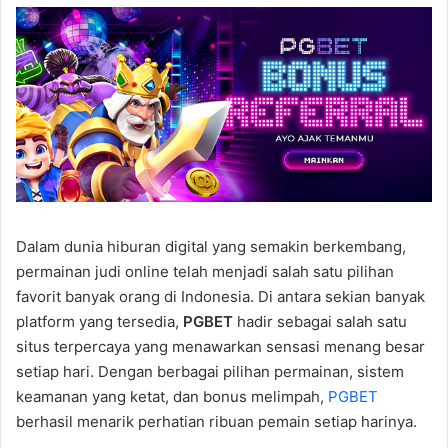
Dalam dunia hiburan digital yang semakin berkembang,
permainan judi online telah menjadi salah satu pilihan
favorit banyak orang di Indonesia. Di antara sekian banyak
platform yang tersedia,
PGBET
hadir sebagai salah satu
situs terpercaya yang menawarkan sensasi menang besar
setiap hari. Dengan berbagai pilihan permainan, sistem
keamanan yang ketat, dan bonus melimpah,
PGBET
berhasil menarik perhatian ribuan pemain setiap harinya.