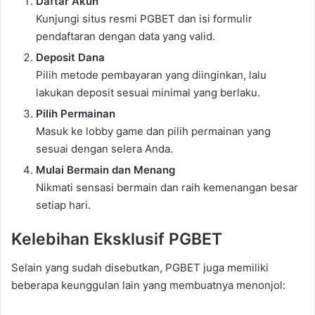
Daftar Akun
Kunjungi situs resmi PGBET dan isi formulir
pendaftaran dengan data yang valid.
Deposit Dana
Pilih metode pembayaran yang diinginkan, lalu
lakukan deposit sesuai minimal yang berlaku.
Pilih Permainan
Masuk ke lobby game dan pilih permainan yang
sesuai dengan selera Anda.
Mulai Bermain dan Menang
Nikmati sensasi bermain dan raih kemenangan besar
setiap hari.
Kelebihan Eksklusif PGBET
Selain yang sudah disebutkan, PGBET juga memiliki
beberapa keunggulan lain yang membuatnya menonjol: