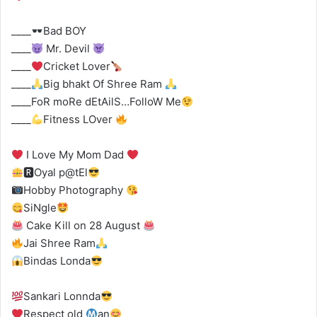
____
Bad BOY
____
Mr. Devil
____
Cricket Lover
____
Big bhakt Of Shree Ram
____FoR moRe dEtAilS…FolloW Me
____
Fitness LOver
I Love My Mom Dad
🆁Oyal p@tEl
Hobby Photography
SiNgle
Cake Kill on 28 August
Jai Shree Ram
Bindas Londa
Sankari Lonnda
Respect old
an