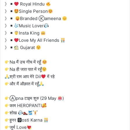
》
Royal Hindu
》
Single Person
》
Branded Ⓚameena
》
Music Lover
》
Insta King
》
Love My All Friends
》
Gujarat
Na मैं उच नीच में रहूँ
Na ही जात पात में रहूँ
श्री राम आप मेरे Dil
में रहे
और मैं औक़ात में रहूँ
Ⓐpna टाइम शुरु (29 May
)
काम HEROPANTI
शोख
हूनर 🅳osti Karna
जुर्म 𝕃ove