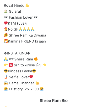
Royal ℍindu
Gujarat
Fashion Lover
KTM ℓσνєя
No GF
Shree Ram Ka Diwana
Kamina FRIEND ki jaan
✤INSTA KING✤
जय 𝕊here Ram
orn to સમાજ સેવા
Bindass Ladka
Selfie Lover
Game Changer
Frist cry :25-7-00
Shree Ram Bio