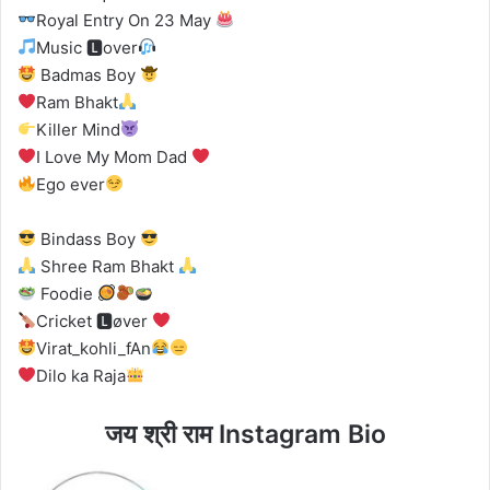
Royal Entry On 23 May
Music 🅻over
Badmas Boy
Ram Bhakt
Killer Mind
I Love My Mom Dad
Ego ever
Bindass Boy
Shree Ram Bhakt
Foodie
Cricket 🅻øver
Virat_kohli_fAn
Dilo ka Raja
जय श्री राम Instagram Bio