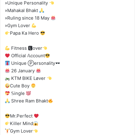
»Unique Personality
»Mahakal Bhakt
»Ruling since 18 May
»Gym Lover
Papa Ka Hero
Fitness 🅻over
Official 𝔸ccount
Unique Ⓟersonality
26 January
KTM BIKE Løver
Cute Boy
𝕊ingle
Shree Ram Bhakt
Mr.Perfect
Killer Mind
Gym Lover