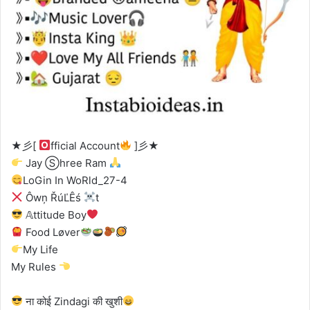
★彡[
fficial Account
]彡★
Jay Ⓢhree Ram
LoGin In WoRld_27-4
Ôwņ ŘúĽÊś
t
𝔸ttitude Boy
Food Løver
My Life
My Rules
ना कोई Zindagi की खुशी