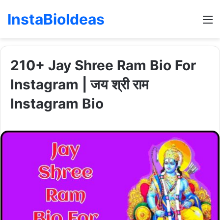
InstaBioIdeas
M
210+ Jay Shree Ram Bio For
Instagram | जय श्री राम
Instagram Bio