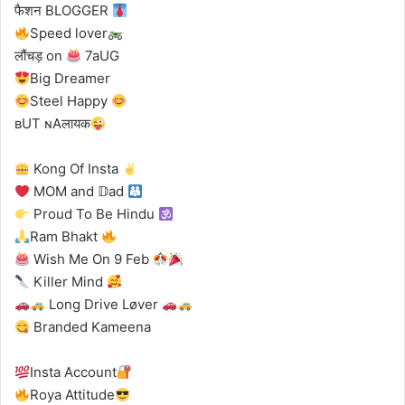
फैशन BLOGGER
Speed lover
लौंचड़ on
7aUG
Big Dreamer
Steel Happy
ʙUT ɴAलायक
Kong Of Insta
MOM and 𝔻ad
Proud To Be Hindu
Ram Bhakt
Wish Me On 9 Feb
Killer Mind
Long Drive Løver
Branded Kameena
Insta Account
Roya Attitude