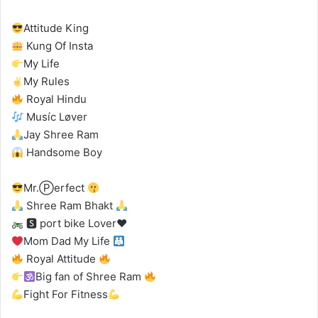
Attitude King
Kung Of Insta
My Life
My Rules
Royal Hindu
Musíc Løver
Jay Shree Ram
Handsome Boy
Mr.Ⓟerfect
Shree Ram Bhakt
🆂 port bike Lover
♥️
Mom Dad My Life
Royal Attitude
Big fan of Shree Ram
Fight For Fitness