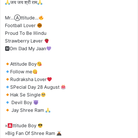
जय जय श्री राम
Mr…Ⓐttitude…
Football Lover
Proud To Be ℍindu
Strawberry Løver
🅼Om 𝔻ad My Jaan
Attitude Boy
Follow me
Rudraksha Lover
SPecial Day 28 August
Hak Se Single
Devil Boy
Jay Shree Ram
»
ttitude Boy
»Big Fan Of Shree Ram