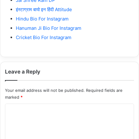
Jai Shree Ram DP
इंस्टाग्राम बायो इन हिंदी Attitude
Hindu Bio For Instagram
Hanuman Ji Bio For Instagram
Cricket Bio For Instagram
Leave a Reply
Your email address will not be published.
Required fields are
marked
*
C
o
m
m