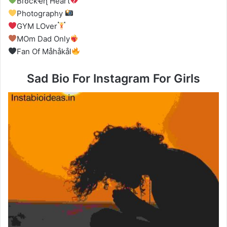
Bɾσƈƙҽɳ Heart
Photography
GYM LOver
MOm Dad Only
Fan Of Måhåkål
Sad Bio For Instagram For Girls