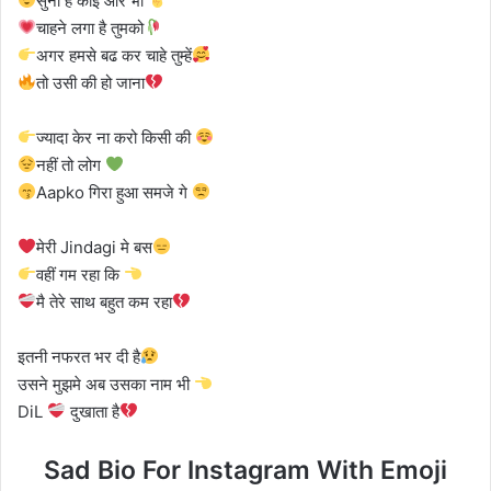
सुना है कोई और भी
चाहने लगा है तुमको
अगर हमसे बढ कर चाहे तुम्हें
तो उसी की हो जाना
ज्यादा केर ना करो किसी की
नहीं तो लोग
Aapko गिरा हुआ समजे गे
मेरी Jindagi मे बस
वहीं गम रहा कि
मै तेरे साथ बहुत कम रहा
इतनी नफरत भर दी है
उसने मुझमे अब उसका नाम भी
DiL
दुखाता है
Sad Bio For Instagram With Emoji