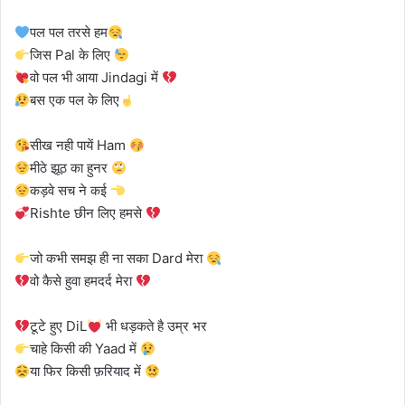
पल पल तरसे हम
जिस Pal के लिए
वो पल भी आया Jindagi में
बस एक पल के लिए
सीख नही पायें Ham
मीठे झूठ का हुनर
कड़वे सच ने कई
Rishte छीन लिए हमसे
जो कभी समझ ही ना सका Dard मेरा
वो कैसे हुवा हमदर्द मेरा
टूटे हुए DiL
भी धड़कते है उम्र भर
चाहे किसी की Yaad में
या फिर किसी फ़रियाद में