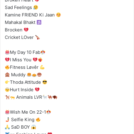
Sad Feelings
Kamine FRIEND Ki Jaan
Mahakal Bhakt
Brocken
Cricket LOver
My Day 10 Fab
I Miss You
Fitness Løvêr
Muddy
Thoda Attitude
Hurt Inside
Animals LVR
Wish Me On 22-1
Selfie King
SaD BOY