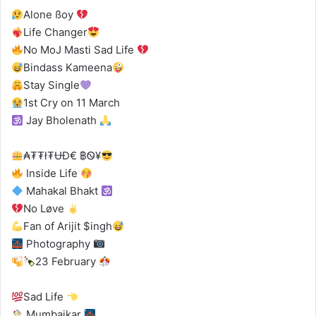
Alone ßoy
Life Changer
No MoJ Masti Sad Life
Bindass Kameena
Stay Single
1st Cry on 11 March
Jay Bholenath
₳₮₮ł₮ɄĐ€ ฿Ꮻ¥
Inside Life
Mahakal Bhakt
No Løve
Fan of Arijit $ingh
Photography
23 February
Sad Life
Mumbaikar