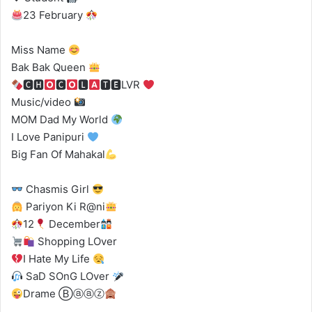
23 February
Miss Name
Bak Bak Queen
🅲🅷
🅲
🅻
🆃🅴LVR
Music/video
MOM Dad My World
I Love Panipuri
Big Fan Of Mahakal
Chasmis Girl
Pariyon Ki R@ni
12
December
Shopping LOver
I Hate My Life
SaD SOnG LOver
Drame Ⓑⓐⓐⓩ