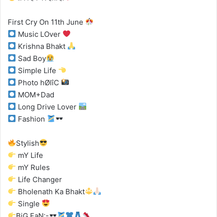
First Cry On 11th June
Music LOver
Krishna Bhakt
Sad Boy
Simple Life
Photo hØlîC
MOM+Dad
Long Drive Lover
Fashion
Stylish
mY Life
mY Rules
Life Changer
Bholenath Ka Bhakt
Single
BiG FaN:-