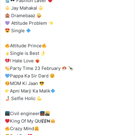
Fashion Løver
Jay Mahakal
Dramebaaz
Attitude Problem
Single
Attitude Prince
Single is Best
I Hate Love
Party Time 23 February
Pappa Ka Sir Dard
MOM Ki Jaan
Apni Marji Ka Malik
Selfie Holic
Civil engineer
King Of My QɄɆɆ₦
Crazy Mind