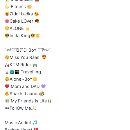
Fitness
Ziddi Ladka
Cake LOver
ALONE
Insta King
༺۝B@D_BoY ۝༻
Miss You Raani
KTM Rider
Travelling
Alone~BoY
Mom and DAD
Shakht Launda
My Friends Is Life
FollOw Me
Music Addict
Broken Heart