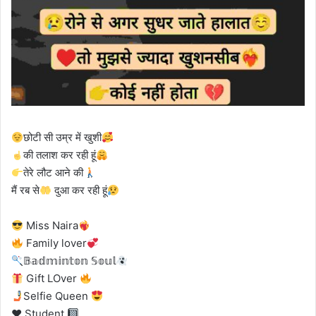
छोटी सी उम्र में खुशी
की तलाश कर रही हूं
तेरे लौट आने की
मैं रब से
दुआ कर रही हूं
Miss Naira
Family lover
𝔹𝕒𝕕𝕞𝕚𝕟𝕥𝕠𝕟 𝕊𝕠𝕦𝕝
Gift LOver
Selfie Queen
♥️
Student