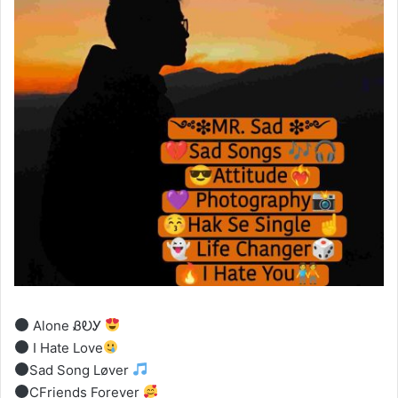
Alone ᏰᎧᎩ
I Hate Love
Sad Song Løver
CFriends Forever