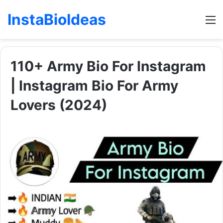
InstaBioIdeas
M
110+ Army Bio For Instagram
| Instagram Bio For Army
Lovers (2024)