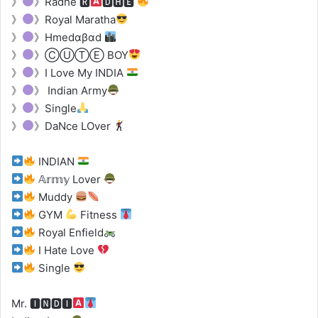
》
》Radhe 🆁
🅳🅷🅴
》
》Royal Maratha
》
》Hmedαβαd
》
》ⒸⓊⓉⒺ BOY
》
》I Love My INDIA
》
》 Indian Army
》
》Single
》
》DaNce LOver
INDIAN
𝔸𝕣𝕞𝕪 Lover
Muddy
GYM
Fitness
Royal Enfield
I Hate Love
Single
Mr. 🅸🅽🅳🅸