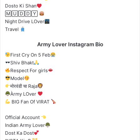
Dosto Ki Shan
🄼🅄🄳🄳🅈
Night Drive LOver
Travel
Army Lover Instagram Bio
First Cry On 5 Feb
Shiv Bhakt
Respect For girls
Model
मोरवंडी चा Raja
Àrmy LOver
BIG Fan Of VIRAT
Official Account
Indian Army Lover
Dost Ka Dost