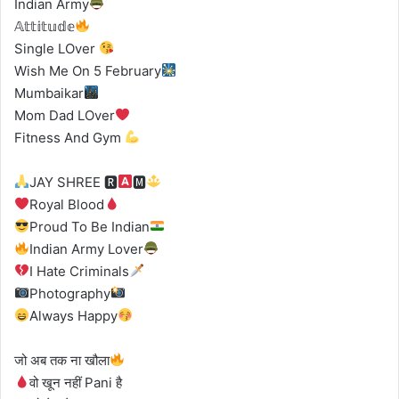
Indian Army
𝔸𝕥𝕥𝕚𝕥𝕦𝕕𝕖
Single LOver
Wish Me On 5 February
Mumbaikar
Mom Dad LOver
Fitness And Gym
JAY SHREE 🆁
🅼
Royal Blood
Proud To Be Indian
Indian Army Lover
I Hate Criminals
Photography
Always Happy
जो अब तक ना खौला
वो खून नहीं Pani है