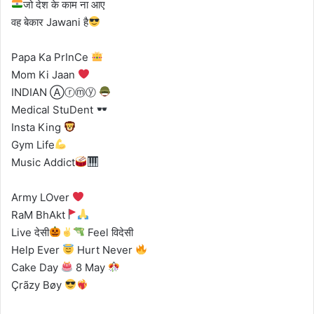
जो देश के काम ना आए
वह बेकार Jawani है
Papa Ka PrInCe
Mom Ki Jaan
INDIAN Ⓐⓡⓜⓨ
Medical StuDent
Insta King
Gym Life
Music Addict
Army LOver
RaM BhAkt
Live देसी
Feel विदेसी
Help Ever
Hurt Never
Cake Day
8 May
Çrãzy Bøy