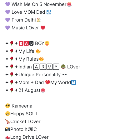
Wish Me On 5 November
Love MOM Dad
From Delhi
Music LOver
✦
✦
🅳 BOY
✦
✦My Life
✦
✦My Rules
✦
✦Indian 🄰🅁🄼🅈
LOver
✦
✦Unique Personality
✦
✦Mom + Dad
My World
✦
✦21 August
Kameena
Happy SOUL
Cricket LOver
Photo hØlîC
Long Drive LOver