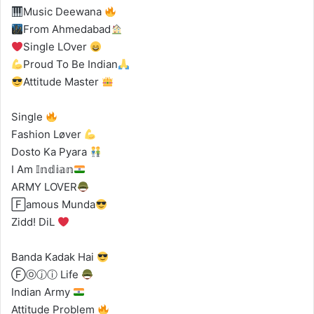
Music Deewana
From Ahmedabad
Single LOver
Proud To Be Indian
Attitude Master
Single
Fashion Løver
Dosto Ka Pyara
I Am 𝕀𝕟𝕕𝕚𝕒𝕟
ARMY LOVER
🄵amous Munda
Zidd! DiL
Banda Kadak Hai
Ⓕⓞⓙⓘ Life
Indian Army
Attitude Problem