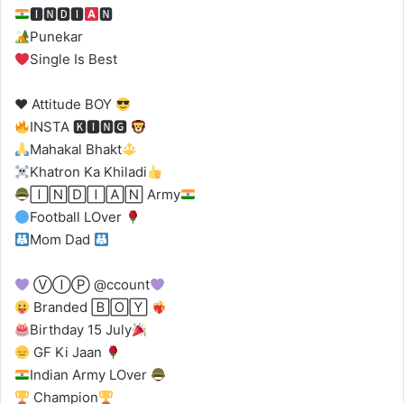
🅸🅽🅳🅸
🅽
Punekar
Single Is Best
♥️
Attitude BOY
INSTA 🅺🅸🅽🅶
Mahakal Bhakt
Khatron Ka Khiladi
🄸🄽🄳🄸🄰🄽 Army
Football LOver
Mom Dad
ⓋⒾⓅ @ccount
Branded 🄱🄾🅈
Birthday 15 July
GF Ki Jaan
Indian Army LOver
Champion