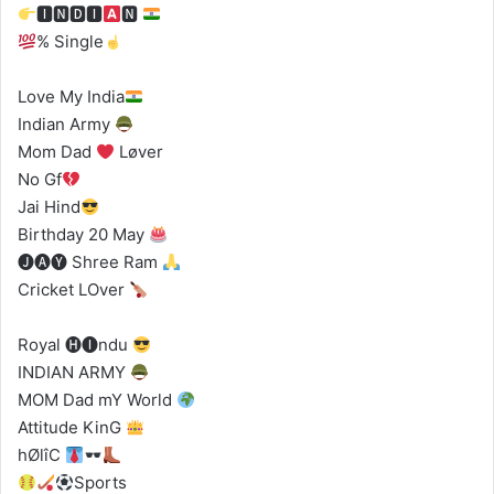
🅸🅽🅳🅸
🅽
% Single
Love My India
Indian Army
Mom Dad
Løver
No Gf
Jai Hind
Birthday 20 May
🅙︎🅐︎🅨︎ Shree Ram
Cricket LOver
Royal 🅗︎🅘︎ndu
INDIAN ARMY
MOM Dad mY World
Attitude KinG
hØlîC
Sports