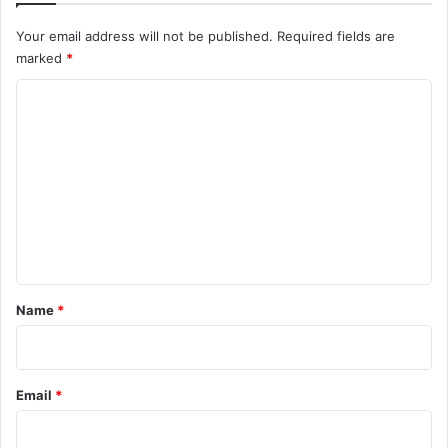
Your email address will not be published.
Required fields are
marked
*
C
o
m
m
e
n
t
*
Name
*
Email
*