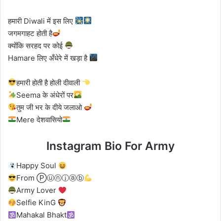
हमारी Diwali में इस लिए
जगमगाहट होती है
क्योंकि सरहद पर कोई
Hamare लिए अँधेरे में खड़ा है
हमारी होती है होली दीवाली
Seema के अंधेरों पर
तुम जी भर के दीये जलाओ
Mere देशवासियो
Instagram Bio For Army
Happy Soul
From Ⓟⓤⓝⓙⓐⓑ
Army Lover
Selfie KinG
Mahakal Bhakt