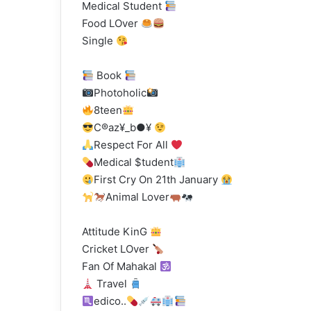
Medical Student
Food LOver
Single
Book
Photoholic
8teen
C®az¥_b●¥
Respect For All
Medical $tudent
First Cry On 21th January
Animal Lover
Attitude KinG
Cricket LOver
Fan Of Mahakal
Travel
edico..