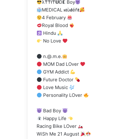
λ₸₸ł₸𝗨Ð𝗘 Boy
MEDICAL 𝐬𝐭ù𝐝éñ𝘁
4 February
Royal Blood
Hindu
No Love
n.@.m.e
.
MOM Dad LOver
GYM Addict
Future Doctor
Love Music
Personality LOver
Bad Boy
Happy Life
Racing Bike LOver
WiSh Me 21 August