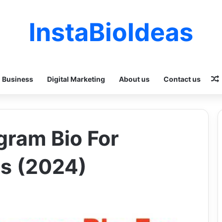
InstaBioIdeas
Business
Digital Marketing
About us
Contact us
gram Bio For
s (2024)