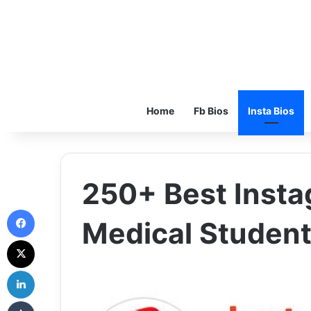
Home
Fb Bios
Insta Bios
250+ Best Insta
Facebook
Medical Student
X
LinkedIn
Tumblr