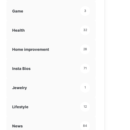
Game
3
Health
32
Home improvement
28
Insta Bios
71
Jewelry
1
Lifestyle
12
News
84