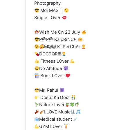
Photography
Moj MASTI
Single LOver
Wish Me On 23 July
P@P@ Ka pRiNC€
M@@ Ki PerChAi
DOCTOR!!!
Fitness LOver
No Attitude
Book LOver
Mr. Rahul
Dosto Ka Dost
Nature lover
I LOVE Music
Medical student
GYM LOver